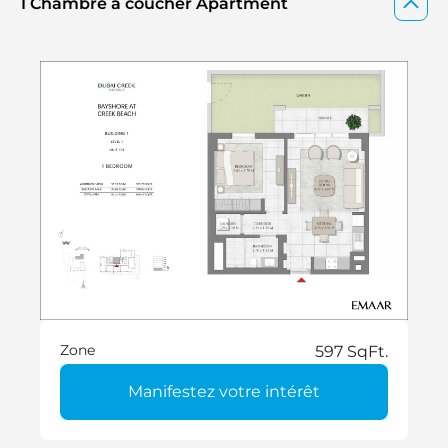
1 Chambre à coucher Apartment
Zone
597 SqFt.
Manifestez votre intérêt