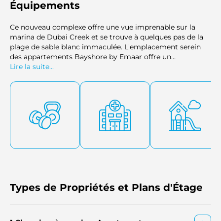
Équipements
Ce nouveau complexe offre une vue imprenable sur la
marina de Dubai Creek et se trouve à quelques pas de la
plage de sable blanc immaculée. L'emplacement serein
des appartements Bayshore by Emaar offre un
environnement de vie sans stress. Les résidents
Lire la suite...
bénéficient d'un accès direct à Creek Beach et Creek
Canal, avec Creek Marina à seulement cinq minutes à
pied.
Types de Propriétés et Plans d'Étage