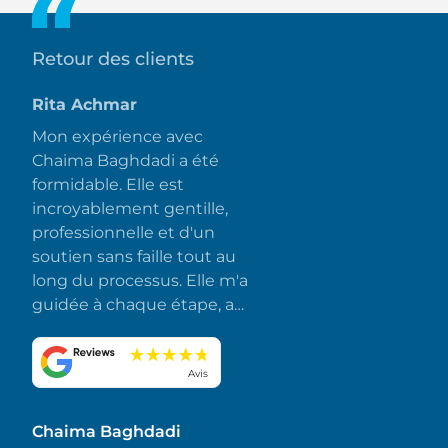
Retour des clients
Rita Achmar
Mon expérience avec
Chaima Baghdadi a été
formidable. Elle est
incroyablement gentille,
professionnelle et d'un
soutien sans faille tout au
long du processus. Elle m'a
guidée à chaque étape, a
répondu rapidement à
toutes mes questions et a
fait en sorte que tout se
Avis
déroule sans accroc et sans
stress. J'apprécie
Chaima Baghdadi