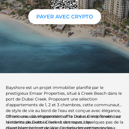
PAYER AVEC CRYPTO
Bayshore est un projet immobilier planifié par le
prestigieux Emaar Properties, situé à Creek Beach dans le
port de Dubai Creek. Proposant une sélection
d'appartements de 1, 2 et 3 chambres, cette communauté
de style de vie au bord de l'eau est conçue avec élégance,
offrant une vue imprenable sur la Dubai Creek Tower. Les
Ce nouveau développement offre une vue imprenable sur
résidents peuvent se livrer à des repas, des
la marina de Dubai Creek et se trouve à quelques pas de la
divertissements et de la voile dans des centres sociaux
plage blanche immaculée. L'emplacement serein des