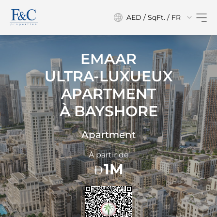
AED / SqFt. / FR
EMAAR
ULTRA-LUXUEUX
APARTMENT
À
BAYSHORE
Apartment
À partir de
1M