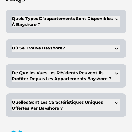
Quels Types D'appartements Sont Disponibles
À Bayshore ?
Bayshore propose des appartements de 1, 2 et 3 chambres.
Où Se Trouve Bayshore?
Bayshore est situé à Creek Beach dans le port de Dubaï
Creek.
De Quelles Vues Les Résidents Peuvent-Ils
Profiter Depuis Les Appartements Bayshore ?
Les résidents peuvent profiter d'une vue sur la Dubai Creek
Tower et la Dubai Creek Marina.
Quelles Sont Les Caractéristiques Uniques
Offertes Par Bayshore ?
Bayshore offre un accès direct à Creek Beach et Creek Canal,
ainsi qu'un style de vie serein au bord de l'eau.