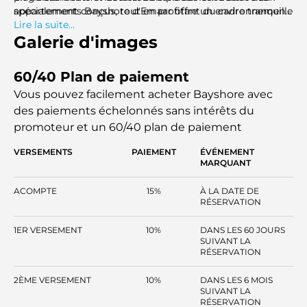
spécialement conçus, tout en profitant du cadre tranquille
appartements Bayshore d'Emaar offre un environnement
du sanctuaire faunique de Ras Al Khor.
de vie sans stress. Les résidents bénéficient d'un accès
Lire la suite...
direct à Creek Beach et au Creek Canal, avec Creek Marina
Galerie d'images
à seulement cinq minutes à pied.
60/40 Plan de paiement
Vous pouvez facilement acheter Bayshore avec
des paiements échelonnés sans intérêts
du
promoteur et un 60/40 plan de paiement
VERSEMENTS
PAIEMENT
ÉVÉNEMENT
MARQUANT
ACOMPTE
15%
À LA DATE DE
RÉSERVATION
1ER VERSEMENT
10%
DANS LES 60 JOURS
SUIVANT LA
RÉSERVATION
2ÈME VERSEMENT
10%
DANS LES 6 MOIS
SUIVANT LA
RÉSERVATION