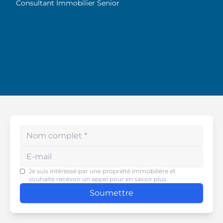
sincèrement son
Consultant Immobilier Senior
dévouement et son souci
du détail. Je la recommande
vivement !
Enter your phone number
Je suis intéressé par une propriété immobilière et
souhaite recevoir un appel pour en savoir plus.
Soumettre