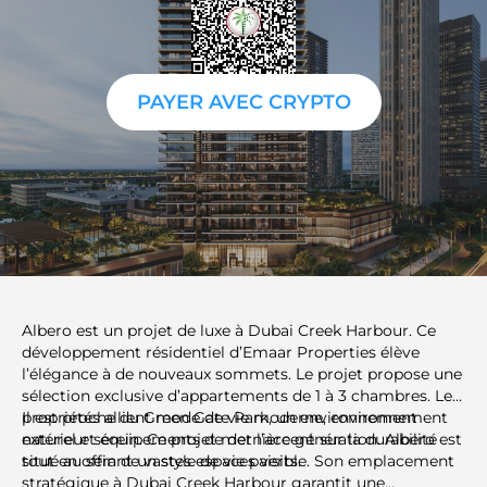
PAYER AVEC CRYPTO
Albero est un projet de luxe à Dubai Creek Harbour. Ce
développement résidentiel d’Emaar Properties élève
l’élégance à de nouveaux sommets. Le projet propose une
sélection exclusive d’appartements de 1 à 3 chambres. Les
propriétés allient mode de vie moderne, environnement
Il est proche du Green Gate Park, un environnement
naturel et équipements de dernière génération. Albero est
extérieur serein. Ce projet met l’accent sur la durabilité
situé au sein de vastes espaces verts.
tout en offrant un style de vie paisible. Son emplacement
stratégique à Dubai Creek Harbour garantit une