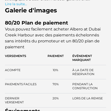
connectivité fluide avec les principales zones. Cela en fait
Lire la suite...
un choix idéal pour ceux qui recherchent un mode de vie
Galerie d'images
holistique à Dubaï.
80/20 Plan de paiement
Vous pouvez facilement acheter Albero at Dubai
Creek Harbour avec des paiements échelonnés
sans intérêts
du promoteur et un 80/20 plan de
paiement
VERSEMENTS
PAIEMENT
ÉVÉNEMENT
MARQUANT
ACOMPTE
10%
À LA DATE DE
RÉSERVATION
PAIEMENTS FACILES
70%
PENDANT LA
CONSTRUCTION
DERNIER
20%
LORS DE LA REMISE
VERSEMENT