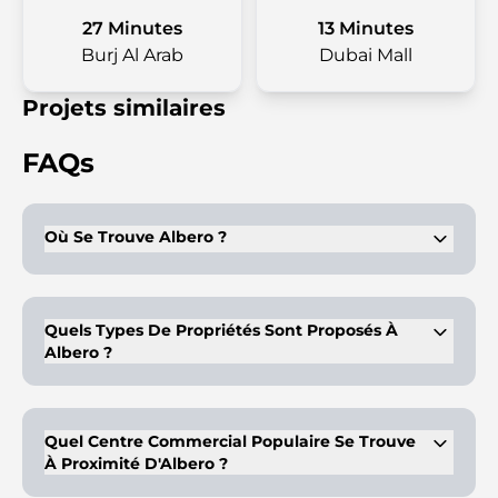
27 Minutes
13 Minutes
Burj Al Arab
Dubai Mall
Projets similaires
FAQs
Où Se Trouve Albero ?
Ce projet est situé à Dubai Creek Harbour. Il allie l'énergie de
la ville à un style de vie de luxe en bord de mer.
Quels Types De Propriétés Sont Proposés À
Albero ?
Des appartements de luxe de 1 à 3 chambres sont proposés à
Albero. Les différentes configurations offrent de nombreuses
options pour satisfaire toutes les préférences.
Quel Centre Commercial Populaire Se Trouve
À Proximité D'Albero ?