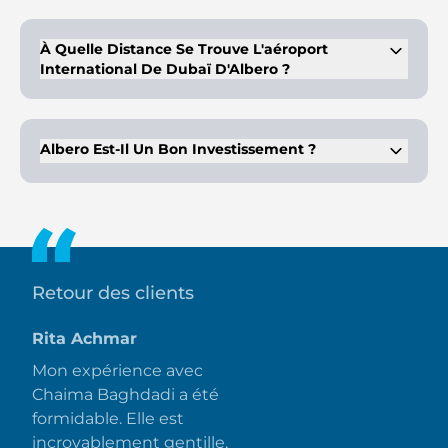
Le Mall Al Khail est accessible en 13 minutes en voiture depuis
Albero.
À Quelle Distance Se Trouve L'aéroport
International De Dubaï D'Albero ?
Les acheteurs de propriétés peuvent bénéficier d'une
connectivité fluide vers l'aéroport depuis Albero, accessible
en seulement 10 minutes en voiture.
Albero Est-Il Un Bon Investissement ?
Oui. Il bénéficie d'un emplacement stratégique à Dubai Creek
Harbour. Les propriétés dans cette zone sont très
demandées. La communauté est proche des principaux sites
emblématiques de l'Émirat. Ses équipements incroyables
renforcent encore son attrait pour les investisseurs.
Retour des clients
Rita Achmar
Mon expérience avec
Chaima Baghdadi a été
formidable. Elle est
incroyablement gentille,