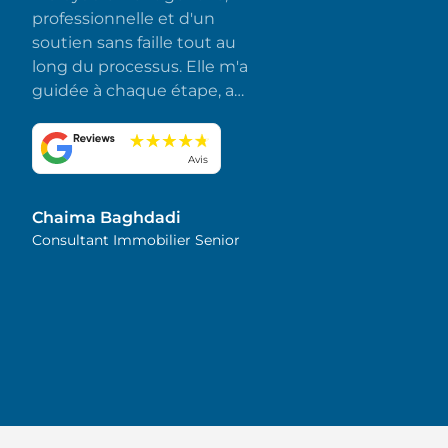
professionnelle et d'un
soutien sans faille tout au
long du processus. Elle m'a
guidée à chaque étape, a
répondu rapidement à
toutes mes questions et a
fait en sorte que tout se
Avis
déroule sans accroc et sans
stress. J'apprécie
Chaima Baghdadi
sincèrement son
Consultant Immobilier Senior
dévouement et son souci
du détail. Je la recommande
vivement !