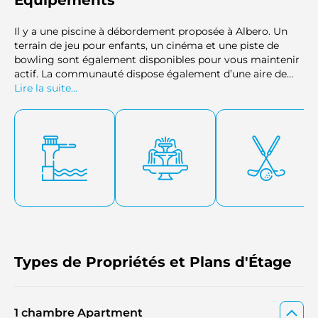
Équipements
Il y a une piscine à débordement proposée à Albero. Un
terrain de jeu pour enfants, un cinéma et une piste de
bowling sont également disponibles pour vous maintenir
actif. La communauté dispose également d’une aire de
barbecue offrant aux résidents des espaces polyvalents
Lire la suite...
pour se détendre. Ce lieu garantit le parfait équilibre entre
amusement et luxe grâce à ses installations incroyables.
Types de Propriétés et Plans d'Étage
1 chambre Apartment