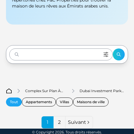
répertoriés chez F&C Properties pour trouver la
maison de leurs rêves aux Émirats arabes unis.
Enter to Search
Complex Sur Plan À
Dubai Investment Park
Dubaï
First
Tout
Appartements
Villas
Maisons de ville
1
2
Suivant
© Copyright 2026. Tous droits réservés.