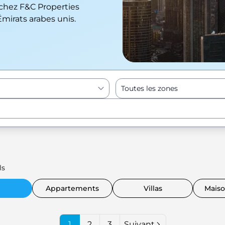
 chez F&C Properties
Émirats arabes unis.
Toutes les zones
Enter to Search
ls
Appartements
Villas
Maiso
1
2
3
Suivant