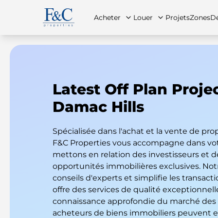
Acheter
Louer
Projets
Zones
Dé
Latest Off Plan Projec
À propos de nous
Toutes les propriétés
Toutes les propriétés
Contac
App
Damac Hills
Spécialisée dans l'achat et la vente de prop
F&C Properties vous accompagne dans vot
mettons en relation des investisseurs et 
opportunités immobilières exclusives. Not
conseils d'experts et simplifie les transact
offre des services de qualité exceptionnell
connaissance approfondie du marché des p
acheteurs de biens immobiliers peuvent ex