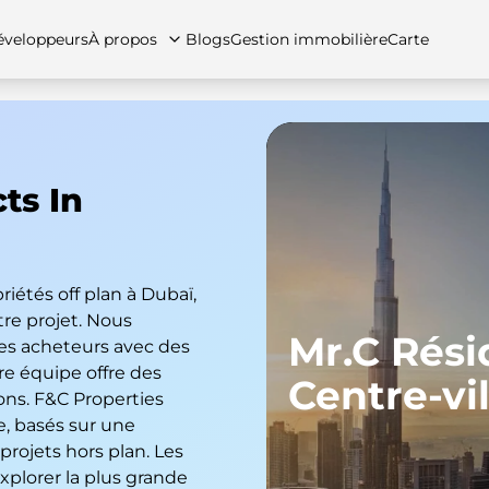
veloppeurs
À propos
Blogs
Gestion immobilière
Carte
ts In
tez-nous
artements
Appartements
Carrières
Villas
Villas
Maisons de ville
FAQs
Maison
riétés off plan à Dubaï,
re projet. Nous
Mr.C Rés
des acheteurs avec des
re équipe offre des
Centre-vil
ions. F&C Properties
e, basés sur une
rojets hors plan. Les
plorer la plus grande