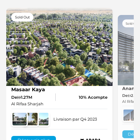
Sold Out
Sold Out
Ananta
Masaar Kaya
De
2.3M
De
1.27M
10% Acompte
Al Rifaa 
Al Rifaa Sharjah
Livraison par Q4 2023
Décou