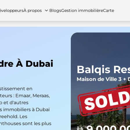
veloppeurs
À propos
Blogs
Gestion immobilière
Carte
tez-nous
artements
Appartements
Carrières
Villas
Villas
Maisons de ville
FAQs
Maison
dre À Dubai
Balqis Re
Maison de Ville 3 
estissement en
teurs : Emaar, Meraas,
 et d'autres
s immobiliers à Dubaï
reehold. Les
nthouses sont les plus
9,000,0