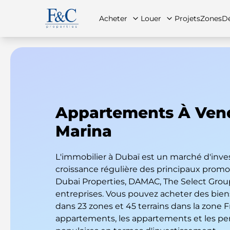
Acheter
Louer
Projets
Zones
Dé
À propos de nous
Toutes les propriétés
Toutes les propriétés
Contac
App
Appartements À Ven
Marina
L'immobilier à Dubaï est un marché d'inv
croissance régulière des principaux promo
Dubai Properties, DAMAC, The Select Group
entreprises. Vous pouvez acheter des bien
dans 23 zones et 45 terrains dans la zone F
appartements, les appartements et les pe