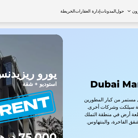
ون
حول
المدونات
إدارة العقارات
الخريطة
لشائعة
منازل تاون هاوس
منازل تاون هاوس
الوظائف
الفلل
الفلل
اتصل بنا
الشقق
يورو ريزيدن
استوديو + شقة
 مستمر من كبار المطورين
عة سيلكت وشركات أخرى.
اء العقارات في دبي في 23 منطقة و45 قطعة أرض في منطقة التملك
شقق الفاخرة، والبنتهاوس.
75,000 درهم إماراتي