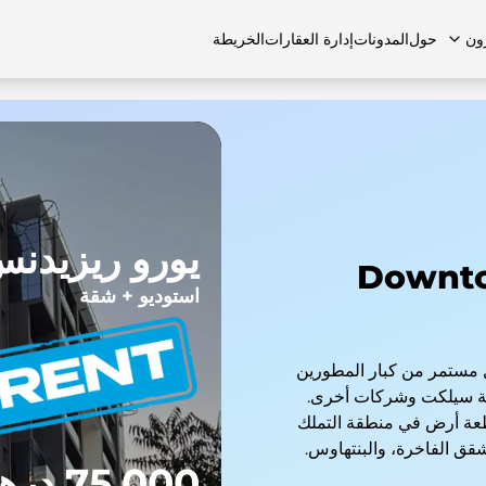
ون
حول
المدونات
إدارة العقارات
الخريطة
لشائعة
منازل تاون هاوس
منازل تاون هاوس
الوظائف
الفلل
الفلل
اتصل بنا
الشقق
يورو ريزيدن
للإيجار في Downtown
استوديو + شقة
 مستمر من كبار المطورين
عة سيلكت وشركات أخرى.
اء العقارات في دبي في 23 منطقة و45 قطعة أرض في منطقة التملك
شقق الفاخرة، والبنتهاوس.
75,000 درهم إماراتي