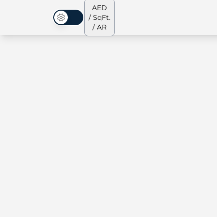
AED
/ SqFt.
الوضع المظلم
/ AR
الشقق
من نحن
جميع العقارات
جميع العقارات