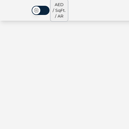
AED
/ SqFt.
الوضع المظلم
/ AR
الشقق
من نحن
جميع العقارات
جميع العقارات