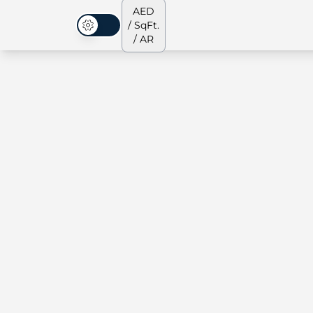
AED
/ SqFt.
الوضع المظلم
/ AR
الشقق
من نحن
جميع العقارات
جميع العقارات