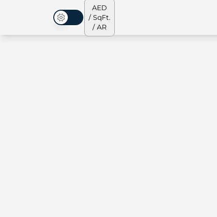
AED
/ SqFt.
الوضع المظلم
/ AR
الشقق
من نحن
جميع العقارات
جميع العقارات