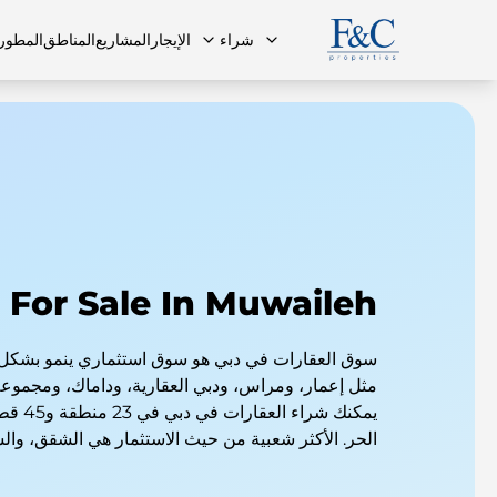
شراء
الإيجار
المشاريع
المناطق
المطور
فريقنا
البنتهاوس
البنتهاوس
الأسئلة ا
 For Sale In Muwaileh
سوق العقارات في دبي هو سوق استثماري ينمو بشكل
مثل إعمار، ومراس، ودبي العقارية، وداماك، ومجمو
يمكنك شر
الحر. الأكثر شعبية من حيث الاستثمار هي الشقق، وال