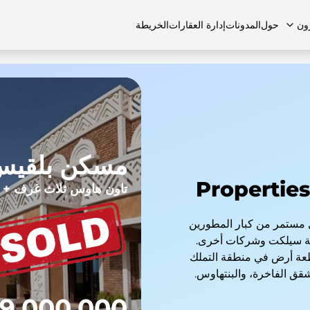
ون
حول
المدونات
إدارة العقارات
الخريطة
لشائعة
منازل تاون هاوس
منازل تاون هاوس
الوظائف
الفلل
الفلل
اتصل بنا
الشقق
مسكن بلقي
Properties
تاون هاوس ثلاث غرف + 
 مستمر من كبار المطورين
عة سيلكت وشركات أخرى.
اء العقارات في دبي في 23 منطقة و45 قطعة أرض في منطقة التملك
شقق الفاخرة، والبنتهاوس.
9,000,000 درهم إماراتي