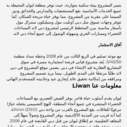
يتميز المشروع ببيئة سكنية متوازنة، حيث توفر منطقة ليوان المحيطة به
جميع الخدمات الأساسية. تقع المستشفيات والمدارس والحدائق ودور
السينما على مقربة من المشروع، مما يوفر حياة مريحة للسكان. كما
تتوفر وجهات تسوق مثل دبي أوتليت مول وسيليكون سنترال مول
بأسعار مناسبة. يبرز المخطط الرئيسي لمشروع دبي لاند المساحات
الخضراء ومسارات الجري وسهولة الوصول إلى جميع أنحاء دبي لاند.
آفاق الاستثمار
مع موعد تسليم في الربع الثالث من عام 2028 وخطة سداد منظمة
5/45/50، يُعد مشروع فياني فرصة استثمارية مميزة في سوق
المشاريع العقارية قيد الإنشاء في دبي. يضمن موقع المشروع في دبي
لاند طلبًا مرتفعًا على المدى الطويل، بينما يزيد تصميم المشروع
ومرافقه من إمكانية تحقيق عائد إيجاري جيد وجاذبيته للمستخدم النهائي.
معلومات عنا Liwan
ليوان يقدم أسلوب حياة فاخر. يوفر العيش العصري مع المساحات
الخضراء المنتشرة في جميع أنحاء المنطقة. النهج التصميمي يجعله خيارًا
مرغوبًا للعائلات. يقع المشروع بالقرب من واحة دبي silicon (DSO).
كما أنه قريب من المدينة الأكاديمية. يوفر المشروع وصولاً سهلاً إلى
المعاهد التعليمية. تم إطلاق ليوان من قبل دبي القابضة في عام 2006.
ويتميز بشقق فاخرة منخفضة الارتفاع. يمكن للمقيمين العثور على منازل