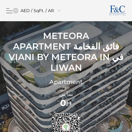
AED / SqFt. / AR
METEORA
فائق الفخامة APARTMENT
في
VIANI BY METEORA IN
LIWAN
Apartment
يبدأ من
0