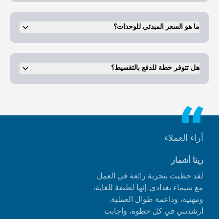
من المتوقع الانتهاء من المشروع وتسليمه في سبتمبر 2028. ومن المقرر
أن يبدأ البناء في عام 2025.
ما هو السعر المبدئي للوحدات؟
تم تحديد الأسعار لتكون تنافسية مع المشاريع المماثلة في دبي لاند. يمكن
للمشترين طلب تفاصيل الأسعار الخاصة بكل وحدة.
هل تتوفر خطة للدفع بالتقسيط؟
نعم، نظام الدفع هو 5% عند الحجز، و45% خلال فترة البناء، و50% عند
التسليم.
آراء العملاء
ريتا أشمار
لقد حظيت بتجربة رائعة في العمل
مع شيماء بغدادي. إنها لطيفة للغاية،
ومهنية، وداعمة طوال العملية.
أرشدتني في كل خطوة، وأجابت