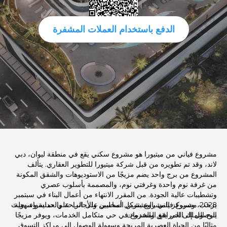
الدفع باستخدام العملات المشفرة
مشروع فياني من ميتيورا هو مشروع سكني يقع في منطقة ليوان، دبي
لاند، وقد تم تطويره من قبل شركة ميتيورا للتطوير العقاري. يتألف
المشروع من برج واحد يضم مزيجًا من الاستوديوهات والشقق المكونة
من غرفة نوم واحدة وغرفتي نوم، والمصممة بأسلوب عصري
وتشطيبات عالية الجودة. من المقرر الانتهاء من أعمال البناء في سبتمبر
2028، وسيركز المشروع بشكل أساسي على الراحة والعملية وسهولة
يرحب مشروع فياني بالمشترين المحليين والأجانب على حد سواء، حيث
الوصول إلى المرافق والخدمات.
يتيح التملك الحر. يقع المشروع في حي متكامل الخدمات، ويوفر مزيجًا
مثاليًا من الحياة العصرية المريحة وسهولة الوصول إلى مراكز التسوق