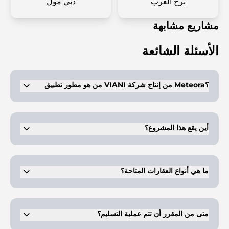
برج العرب
دبي مول
مشاريع مشابهة
الأسئلة الشائعة
من هو مطور تطبيق VIANI من إنتاج شركة Meteora؟
تم تطوير المشروع من قبل شركة ميتيورا للتطوير العقاري. وهي شركة
معروفة بتقديم مشاريع سكنية حديثة وعالية الجودة في دبي.
أين يقع هذا المشروع؟
يقع المشروع في منطقة ليوان ضمن دبي لاند. وتتميز المنطقة باتصالها الجيد
بالمعالم الرئيسية وسهولة الوصول إلى مراكز التسوق والترفيه.
ما هي أنواع العقارات المتاحة؟
يشمل المشروع استوديوهات وشققًا بغرفة نوم واحدة وشققًا بغرفتي نوم. تم
تصميم كل وحدة بتصميمات داخلية عصرية وتخطيطات عملية.
متى من المقرر أن تتم عملية التسليم؟