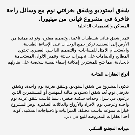
شقق استوديو وشقق بغرفتي نوم مع وسائل راحة
فاخرة في مشروع فياني من ميتيورا.
المساكن والتصميمات الداخلية
تتميز شقق فياني بتشطيبات ناعمة، وتصميم مفتوح، ونوافذ ممتدة من
الأرض إلى السقف. تركز جميع الوحدات على الإضاءة الطبيعية،
والاستخدام الأمثل للمساحات، والتصميم الداخلي العصري. تحتوي
المطابخ والحمامات على تجهيزات حديثة، وتتميز الألوان المستخدمة
بالحيادية، مما يتيح للمشترين إمكانية إضفاء لمسة شخصية على منازلهم.
أنواع العقارات المتاحة
يتكون المشروع من شقق استوديو، وشقق بغرفة نوم واحدة، وشقق
بغرفتي نوم. تُعد شقق الاستوديو مثالية للمهنيين أو المستثمرين الذين
يرغبون في شراء وحدات سكنية صغيرة، بينما تُناسب شقق غرفة نوم
واحدة وغرفتي نوم الأفراد والأزواج والعائلات الصغيرة. يوفر المشروع
خيارات متنوعة تناسب مختلف الميزانيات والاحتياجات السكنية، كونه
أحد العقارات المعروضة للبيع في دبي.
ميزات المجتمع السكني