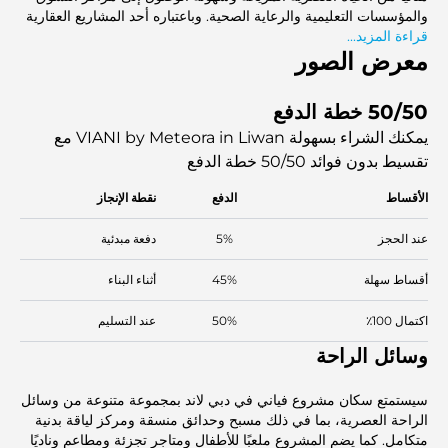
والمؤسسات التعليمية والرعاية الصحية. وباعتباره أحد المشاريع العقارية
قراءة المزيد...
قيد الإنشاء في دبي، يمثل فياني نموذجًا للحياة المجتمعية المستدامة
والمخططة بعناية.
معرض الصور
50/50 خطة الدفع
يمكنك الشراء بسهولة VIANI by Meteora in Liwan مع
تقسيط بدون فوائد
50/50 خطة الدفع
الأقساط
الدفع
نقطة الإنجاز
عند الحجز
5%
دفعة مبدئية
أقساط سهلة
45%
أثناء البناء
اكتمال 100٪
50%
عند التسليم
وسائل الراحة
سيستمتع سكان مشروع فياني في دبي لاند بمجموعة متنوعة من وسائل
الراحة العصرية، بما في ذلك مسبح وحدائق منسقة ومركز لياقة بدنية
متكامل. كما يضم المشروع ملعبًا للأطفال ومتاجر تجزئة ومطاعم وناديًا