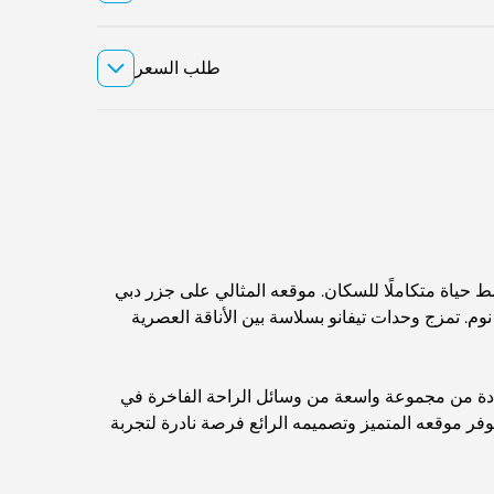
طلب السعر
ركة AYS للتطوير العقاري التميز السكني في دبي. يوفر هذا المشروع، المكون من 12 طابقًا، نمط حياة متكاملًا للسكان. موقعه المثالي على جزر دبي
نوم. تمزج وحدات تيفانو بسلاسة بين الأناقة العصرية
فادة من مجموعة واسعة من وسائل الراحة الفاخرة في
 يوفر موقعه المتميز وتصميمه الرائع فرصة نادرة لتجربة