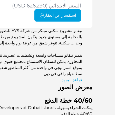
السعر الابتدائي (USD 626,290)
استفسار عن العقار
تيفانو مشرو
وحدات سكنية. تتوفر شقق من غرفة نوم واحدة إلى
يتميز تيفانو بمساحات واسعة وتشطيبات عصرية. تتي
المجاورة. يمكن للسكان الاستمتاع بمجتمع حيوي مع
بموقع استراتيجي في واحدة من أكثر المناطق شعبية
نمط حياة راقي في دبي.
قراءة المزيد...
معرض الصور
40/60 خطة الدفع
يمكنك الشراء بسهولة Tivano by AYS Developers at Dubai Islands مع تقسيط بدون فوائد
40/60 خطة الدفع