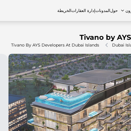
ون
حول
المدونات
إدارة العقارات
الخريطة
Tivano by AYS
Tivano By AYS Developers At Dubai Islands
Dubai Is
لشائعة
منازل تاون هاوس
منازل تاون هاوس
الوظائف
الفلل
الفلل
اتصل بنا
الشقق