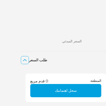
السعر المبدئي
طلب السعر
المنطقة
0 قدم مربع
سجل اهتمامك