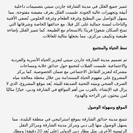
تتميز جميع الفلل في مدينة الشارقة جاردن سيتي بتصميمات داخلية
أنيقة وتجهيزات عالية الجودة. صُممت الفلل بغرف معيشة مفتوحة، مما
يسهل التواصل بين المطبخ وغرفة الطعام وغرفة الجلوس. تُضفي الأفنية
والباحات لمسة جمالية على كل فيلا، مع حدائقها الخاصة وشرفاتها التي
تمنح السكان شعورًا فريدًا بالانسجام مع الطبيعة. كما تتميز الفلل بإضاءة
طبيعية وتكييف مركزي، مما يجعلها مثالية للعائلات.
نمط الحياة والمجتمع
تم تصميم مدينة الشارقة جاردن سيتي لتعزيز الحياة الأسرية والفردية
والاجتماعية. صُممت الفيلات لتتجمع حول حدائق خلابة ومساحات
مشتركة لتعزيز التفاعل الاجتماعي مع ضمان الخصوصية. كما يركز
المشروع على مفهوم الحياة المستدامة من خلال محطة معالجة مياه
الصرف الصحي وبنيته التحتية الصديقة للبيئة. يُعد موقع المشروع، الذي لا
يزال قيد الإنشاء، بالقرب من أهم المواقع في الشارقة ودبي، خيارًا مثاليًا
لمن يبحثون عن الراحة والهدوء.
الموقع وسهولة الوصول
تتمتع مدينة حدائق الشارقة بموقع استراتيجي في منطقة البليدة، مما
يسهل الوصول منها إلى دبي ومركز مدينة الشارقة ومراكز النقل
الرئيسية الأخرى، مثل مطار دبي الدولي (على بُعد 20 دقيقة) ومطار