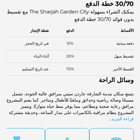
30/70 خطة الدفع
ومثالية للعائلات. تُعد مدينة حدائق الشارقة المكان الأمثل لحياة فاخرة
ومريحة وخاصة، بفضل المساحات الواسعة والمرافق المتميزة.
يمكنك الشراء بسهولة The Sharjah Garden City مع تقسيط
بدون فوائد
30/70 خطة الدفع
الأقساط
الدفع
نقطة الإنجاز
دفعة مبدئية
10%
في تاريخ الحجز
تقسيط سهل
20%
أثناء البناء
القسط الأخير
70%
عند تاريخ التسليم
وسائل الراحة
يتمتع سكان مدينة الشارقة جاردن سيتي بمرافق عالية الجودة، تشمل
مسبحًا وصالة رياضية وحدائق وملعبًا للأطفال ومتاجر. كما يضم المشروع
مرافق رعاية صحية ومطاعم، مما يوفر نمط حياة متوازنًا. ويتميز
المشروع بنظام مراقبة بالكاميرات على مدار الساعة، وحديقة مشتركة
قراءة المزيد...
واسعة، وأمن متكامل، مما يجعله المكان الأمثل للاسترخاء والاهتمام
بالنفس.