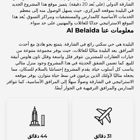
الشارقة الدولي (على بُعد 20 دقيقة). يتميز موقع هذا المشروع الجديد
في البليدة بموقعه المركزي، حيث يسهل الوصول منه إلى معظم
الخدمات الأساسية كالمدارس والمستشفيات ومراكز التسوق. يُعد هذا
الموقع الاستراتيجي جذابًا للعائلات والمهنيين على حد سواء.
معلومات عنا Al Belaida
البليدة هي حي سكني رائع في الشارقة. يتمتع بجو هادئ مع أحدث
المرافق. يعد البليدة مثاليًا للعائلات، حيث يوفر مجموعة متنوعة من
خيارات العقارات للمشترين. تتوفر فلل واسعة وفلل تاون هاوس أنيقة
للبيع. كما تضمن الشقق الحديثة في هذا المشروع وجود منزل مثالي
يناسب كل أسلوب حياة. يقدم المشروع إحساسًا بالسلام للسكان، مما
يجعله مثاليًا لأولئك الذين يرغبون في نمط حياة متوازن. يوفر موقعه
الاستراتيجي في الشارقة وصولًا سهلًا إلى المرافق الأساسية، كما تتوافر
المدارس والمرافق الترفيهية في الجوار أيضًا.
31 دقائق
44 دقائق