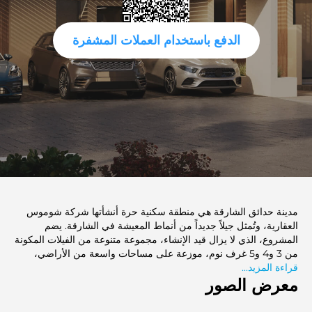
الدفع باستخدام العملات المشفرة
مدينة حدائق الشارقة هي منطقة سكنية حرة أنشأتها شركة شوموس
العقارية، وتُمثل جيلاً جديداً من أنماط المعيشة في الشارقة. يضم
المشروع، الذي لا يزال قيد الإنشاء، مجموعة متنوعة من الفيلات المكونة
من 3 و4 و5 غرف نوم، موزعة على مساحات واسعة من الأراضي،
قراءة المزيد...
وتتراوح مساحتها بين 5000 و10000 قدم مربع. تتميز كل فيلا بتصاميم
معرض الصور
عصرية وتشطيبات عالية الجودة، وتتكامل مع بيئة هادئة محاطة
بمساحات خضراء وارفة. يقع المشروع في موقع مركزي بين دبي
والشارقة، مما يسهل الوصول إلى المعالم الرئيسية، ويوفر بيئة هادئة