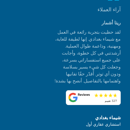
آراء العملاء
ريتا أشمار
لقد حظيت بتجربة رائعة في العمل
مع شيماء بغدادي. إنها لطيفة للغاية،
ومهنية، وداعمة طوال العملية.
أرشدتني في كل خطوة، وأجابت
على جميع استفساراتي بسرعة،
وجعلت كل شيء يسير بسلاسة
ودون أي توتر. أُقدّر حقًا تفانيها
واهتمامها بالتفاصيل. أنصح بها بشدة!
327 تقييم
شيماء بغدادي
استشاري عقاري أول