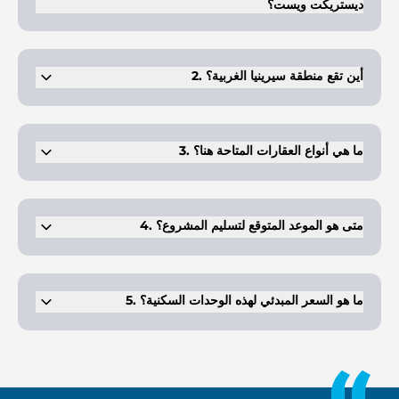
ديستريكت ويست؟
وتتولى شركة بالما للتطوير، التي تشتهر بمجتمعاتها المتميزة المطلة على
الواجهة البحرية في مختلف أنحاء دبي، مسؤولية تطوير هذا المشروع.
2. أين تقع منطقة سيرينيا الغربية؟
يقع هذا العقار داخل جزر جميرا، بالقرب من شارع الشيخ زايد ومرسى دبي.
3. ما هي أنواع العقارات المتاحة هنا؟
يقدم المشروع شققًا مكونة من غرفة نوم واحدة إلى ثلاث غرف نوم، بالإضافة
إلى شقق بنتهاوس مكونة من أربع غرف نوم.
4. متى هو الموعد المتوقع لتسليم المشروع؟
من المقرر الانتهاء من المشروع في الربع الرابع من عام 2028.
5. ما هو السعر المبدئي لهذه الوحدات السكنية؟
تبدأ الأسعار من 1.86 مليون درهم إماراتي، وتختلف حسب الحجم والتصميم.