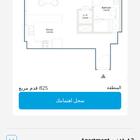
المنطقة
825 قدم مربع
سجل اهتمامك