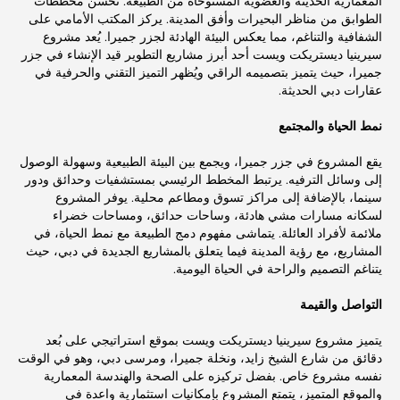
المعمارية الحديثة والعضوية المستوحاة من الطبيعة. تُحسّن مخططات
الطوابق من مناظر البحيرات وأفق المدينة. يركز المكتب الأمامي على
الشفافية والتناغم، مما يعكس البيئة الهادئة لجزر جميرا. يُعد مشروع
سيرينيا ديستريكت ويست أحد أبرز مشاريع التطوير قيد الإنشاء في جزر
جميرا، حيث يتميز بتصميمه الراقي ويُظهر التميز التقني والحرفية في
عقارات دبي الحديثة.
نمط الحياة والمجتمع
يقع المشروع في جزر جميرا، ويجمع بين البيئة الطبيعية وسهولة الوصول
إلى وسائل الترفيه. يرتبط المخطط الرئيسي بمستشفيات وحدائق ودور
سينما، بالإضافة إلى مراكز تسوق ومطاعم محلية. يوفر المشروع
لسكانه مسارات مشي هادئة، وساحات حدائق، ومساحات خضراء
ملائمة لأفراد العائلة. يتماشى مفهوم دمج الطبيعة مع نمط الحياة، في
المشاريع، مع رؤية المدينة فيما يتعلق بالمشاريع الجديدة في دبي، حيث
يتناغم التصميم والراحة في الحياة اليومية.
التواصل والقيمة
يتميز مشروع سيرينيا ديستريكت ويست بموقع استراتيجي على بُعد
دقائق من شارع الشيخ زايد، ونخلة جميرا، ومرسى دبي، وهو في الوقت
نفسه مشروع خاص. بفضل تركيزه على الصحة والهندسة المعمارية
والموقع المتميز، يتمتع المشروع بإمكانيات استثمارية واعدة في