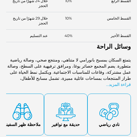
القسط الرابع
10%
خلال 24 شهرًا من تاريخ
الحجز
القسط الخامس
10%
خلال 29 شهرًا من تاريخ
الحجز
القسط الأخير
40%
عند التسليم
وسائل الراحة
يتمتع السكان بمسبح بانورامي لا متناهي، ومنتجع صحي، وصالة رياضية
متطورة. يضم المجمع حصائر يوغا، ومرافق ترفيهية على السطح، وصالة
عمل مشتركة، وقاعات للمناسبات الاجتماعية. ويكتمل نمط الحياة على
طراز المنتجعات بمساحات عائلية مميزة، تشمل مسابح للأطفال،
قراءة المزيد...
ومناطق للشواء، وحدائق.
نادي رياضي
حديقة مع نوافير
ملاحظة ظهر السفينة