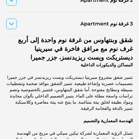
2 غرفة نوم Apartment
3 غرفة نوم Apartment
شقق وبنتهاوس من غرفة نوم واحدة إلى أربع
غرف نوم مع مرافق فاخرة في سيرينيا
ديستريكت ويست ريزيدنسز، جزر جميرا
المساكن والديكورات الداخلية
تتميز شقق مشروع سيرينيا ديستريكت ويست ريزيدنسز في جزر جميرا
بتصميمات عصرية وإضاءة طبيعية. تتميز الشقق بنوافذ ضخمة وتشطيبات
بسيطة ومطابخ مفتوحة. أما شقق البنتهاوس، فتتميز بالخصوصية وتضم
تراسات واسعة مطلة على الماء. يتميز التصميم الداخلي بألوان محايدة
ومواد نظيفة لخلق بيئة متناغمة. ما ينتج عنه بيئة معاصرة وكلاسيكية
تتميز بالدقة والفخامة الرقيقة.
الهندسة المعمارية والتصميم
تتمثل الرؤية المعمارية لشركة نيكين سيكي في مزيج من الهندسة