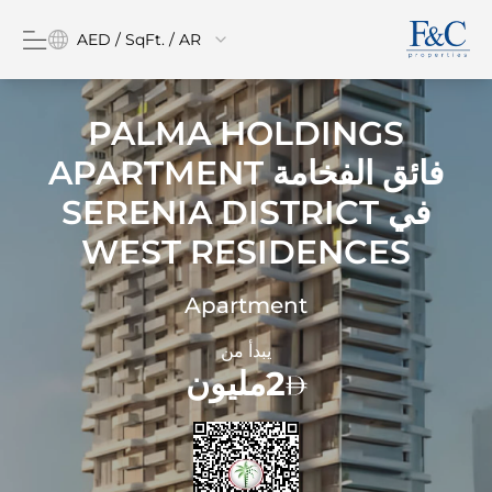
AED / SqFt. / AR
PALMA HOLDINGS
فائق الفخامة APARTMENT
في
SERENIA DISTRICT
WEST RESIDENCES
Apartment
يبدأ من
2مليون