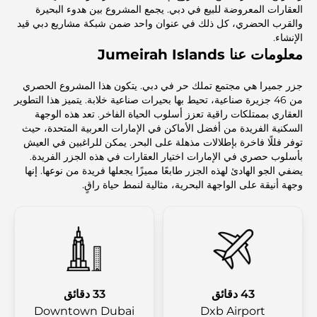
العقارات المعروضة للبيع في دبي. يجمع المشروع بين هدوء البحيرة
والقرب الحضري، كل ذلك في عنوان واحد ضمن شبكة مشاريع دبي قيد
الإنشاء.
معلومات عنا Jumeirah Islands
جزر جميرا هي مجتمع تملك حر في دبي. يتكون هذا المشروع الحصري
من 46 جزيرة صناعية، تحيط بها بحيرات صناعية خلابة. يتميز هذا التطوير
العقاري بممتلكات راقية تعزز أسلوب الحياة الفاخر. تعد هذه الوجهة
السكنية الفريدة من أفضل الأماكن في الإمارات العربية المتحدة، حيث
توفر فللًا فاخرة بإطلالات مذهلة على البحر. يمكن للراغبين في العيش
بأسلوب حصري في الإمارات اختيار العقارات في هذه الجزر الفريدة.
يضفي الجو الهادئ لهذه الجزر طابعًا مميزًا يجعلها فريدة من نوعها. إنها
وجهة أنيقة على الواجهة البحرية، مثالية لنمط حياة راقٍ.
43 دقائق
33 دقائق
Downtown Dubai
Dxb Airport