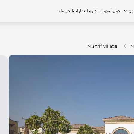
ون
حول
المدونات
إدارة العقارات
الخريطة
Mishrif Village
M
لشائعة
منازل تاون هاوس
منازل تاون هاوس
الوظائف
الفلل
الفلل
اتصل بنا
الشقق