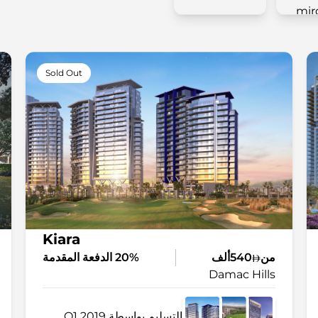
Sold Out
Kiara
من
540ألف
20% الدفعة المقدمة
Damac Hills
التسليم بواسطة Q1 2019