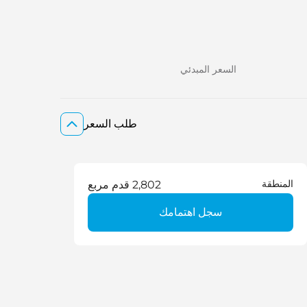
السعر المبدئي
طلب السعر
المنطقة
2,802 قدم مربع
سجل اهتمامك