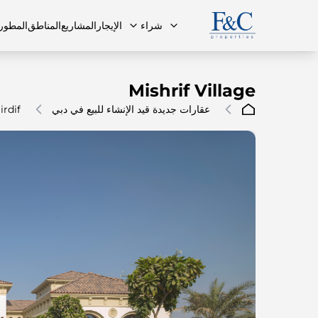
شراء
الإيجار
المشاريع
المناطق
المطور
Mishrif Village
عقارات جديدة قيد الإنشاء للبيع في دبي
irdif
فريقنا
البنتهاوس
البنتهاوس
الأسئلة ا