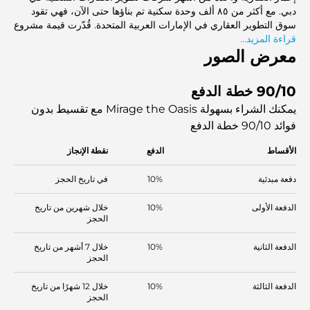
دبي. مع أكثر من ٨٥ ألف وحدة سكنية تم بناؤها حتى الآن، فهي تقود
سوق التطوير العقاري في الإمارات العربية المتحدة. قُدّرت قيمة مشروع
قراءة المزيد...
الواحة بحوالي ٢٠ مليار دولار أمريكي. سيُصبح هذا المشروع المطل على
معرض الصور
الواجهة البحرية وجهة مرموقة تمتد على مساحة ١٠٠ مليون قدم مربع.
وهذا ما يجعل الواحة واحدة من أكثر المشاريع السكنية المنتظرة في
دبي.
90/10 خطة الدفع
يمكنك الشراء بسهولة Mirage the Oasis مع تقسيط بدون
فوائد
90/10 خطة الدفع
الأقساط
الدفع
نقطة الإنجاز
دفعة مبدئية
10%
في تاريخ الحجز
الدفعة الأولى
10%
خلال شهرين من تاريخ
الحجز
الدفعة الثانية
10%
خلال 7 أشهر من تاريخ
الحجز
الدفعة الثالثة
10%
خلال 12 شهرًا من تاريخ
الحجز