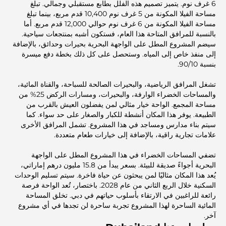
6 غرف نوم. يتميز تصميم هذه الفلل بطابع مستقبلي وجمالي. تبلغ
مساحة الفيلا المكونة من 5 غرف نوم 10,400 قدم مربع، بينما تبلغ
مساحة الفيلا المكونة من 6 غرف نوم حوالي 12,000 قدم مربع. أما
بالنسبة للمرافق المتاحة هذا العام، فستكون أشبه بمنتجعات سياحية.
سيضم المشروع المطل على الواجهة البحرية بحيرات وحدائق، بالإضافة
إلى منفذ خاص إلى المياه. وستحصل على كل ذلك بخطة دفع ميسرة
بنسبة 90/10.
تشغل المرافق الرياضية، والبحيرات الصالحة للسباحة، والقناة المائية،
والمساحات الخضراء الوارفة، والبحيرات، ومسارات الركض 25% من
مساحة المجمع. الواحة خيار مثالي لمن يفضلون العيش بالقرب من
الطبيعة. يوفر هذا المكان أنشطة للكبار والصغار على حد سواء. كما
سيتم بناء مدارس ومساجد في هذا المشروع. تشمل المرافق الأخرى
علامات تجارية راقية، بالإضافة إلى خيارات طعام متعددة.
تضفي المساحات الخضراء في هذا المشروع المطل على الواجهة
البحرية أجواءً صديقة للبيئة. بسعر يبدأ من 15.8 مليون درهم إماراتي،
يُعد هذا المكان مثاليًا لمن يبحثون عن حياة فاخرة. سيتم تسليم الوحدات
السكنية خلال الربع الثاني من عام 2028. باختصار، تُعد الواحة فرصة
رائعة للراغبين في الارتقاء بأسلوب حياتهم في دبي. تخلق المساحة
المائية الساحرة لهذا المشروع تجربة ساحرة لن تجدها في أي مشروع
آخر.