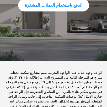
الدفع باستخدام العملات المشفرة
الواحة وجهة خلابة على الواجهة البحرية، تضم مشاريع سكنية مذهلة.
ميراج هو المرحلة الثانية من المشروع الذي تم إطلاقه عام ٢٠٢٤. وقد
خطط المطور لبناء فلل وقصور من ٥ إلى ٦ غرف نوم في هذه المرحلة.
تقع الواحة على بُعد ٣٠ دقيقة فقط من وسط مدينة دبي. إذا كنت ترغب
في مجمع سكني هادئ بالقرب من المناطق الحضرية، فإن الواحة هي
خيارك الأمثل. تُعدّ الوحدات السكنية الفاخرة، إلى جانب وسائل الراحة
المذهلة، أبرز ما يميز هذا المكان.
الواحة، التي طورتها شركة إعمار العقارية، مشروع سكني مبتكر. تُعد
إعمار العقارية واحدة من أشهر شركات تطوير العقارات السكنية في