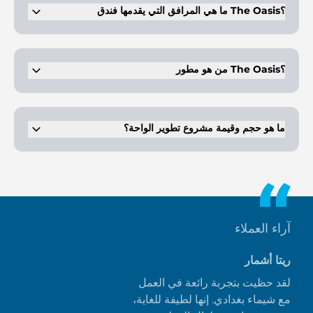
ما هي المرافق التي يقدمها فندق The Oasis؟
وحدات سكنية مميزة مع وسائل راحة مذهلة.
من هو مطور The Oasis؟
إعمار العقارية، الشركة الرائدة في مجال تطوير العقارات السكنية في دبي.
ما هو حجم وقيمة مشروع تطوير الواحة؟
وتبلغ مساحتها 100 مليون قدم مربع وتقدر قيمتها بنحو 20 مليار دولار.
آراء العملاء
ريتا أشمار
لقد حظيت بتجربة رائعة في العمل
مع شيماء بغدادي. إنها لطيفة للغاية،