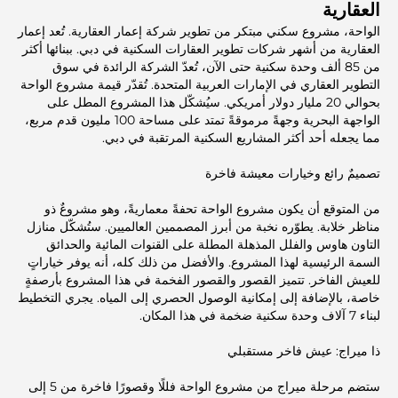
العقارية
الواحة، مشروع سكني مبتكر من تطوير شركة إعمار العقارية. تُعد إعمار
العقارية من أشهر شركات تطوير العقارات السكنية في دبي. ببنائها أكثر
من 85 ألف وحدة سكنية حتى الآن، تُعدّ الشركة الرائدة في سوق
التطوير العقاري في الإمارات العربية المتحدة. تُقدّر قيمة مشروع الواحة
بحوالي 20 مليار دولار أمريكي. سيُشكّل هذا المشروع المطل على
الواجهة البحرية وجهةً مرموقةً تمتد على مساحة 100 مليون قدم مربع،
مما يجعله أحد أكثر المشاريع السكنية المرتقبة في دبي.
تصميمٌ رائع وخيارات معيشة فاخرة
من المتوقع أن يكون مشروع الواحة تحفةً معماريةً، وهو مشروعٌ ذو
مناظر خلابة. يطوّره نخبة من أبرز المصممين العالميين. ستُشكّل منازل
التاون هاوس والفلل المذهلة المطلة على القنوات المائية والحدائق
السمة الرئيسية لهذا المشروع. والأفضل من ذلك كله، أنه يوفر خياراتٍ
للعيش الفاخر. تتميز القصور والقصور الفخمة في هذا المشروع بأرصفةٍ
خاصة، بالإضافة إلى إمكانية الوصول الحصري إلى المياه. يجري التخطيط
لبناء 7 آلاف وحدة سكنية ضخمة في هذا المكان.
ذا ميراج: عيش فاخر مستقبلي
ستضم مرحلة ميراج من مشروع الواحة فللًا وقصورًا فاخرة من 5 إلى