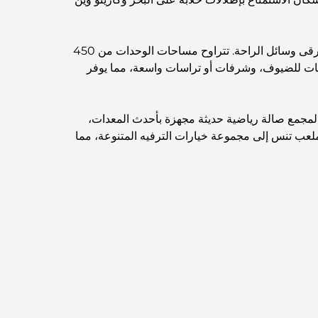
صُممت الوحدات السكنية في "مارينا ريزيدنس" لتواكب أحدث صيحات الشقق السكنية، حيث تجمع بين الراحة والرحابة وأرقى وسائل الراحة. تتراوح مساحات الوحدات من 450
امات للضيوف، وشرفات أو تراسات واسعة، مما يوفر
المجمع صالة رياضية حديثة مجهزة بأحدث المعدات،
ملعب تنس إلى مجموعة خيارات الترفيه المتنوعة، مما