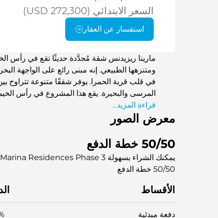
السعر الابتدائي (USD 272,300)
استفسار عن العقار
مارينا ريزيدنس شقة مُجدَّدة حديثًا تقع في رأس ا
ومتنزهها الطبيعي. إنه مبنى رائع على الواجهة البح
في قلب قرية الحمرا. يوفر شققًا متنوعة تتراوح بي
المرسى والبحيرة. يقع هذا المشروع في رأس الخيمة
قراءة المزيد...
مميزة وراحة حياة المدينة.
معرض الصور
50/50 خطة الدفع
يمكنك الشراء بسهولة Marina Residences Phase 3 مع تقسيط بدون فوائد
50/50 خطة الدفع
الأقساط
الد
دفعة مبدئية
%