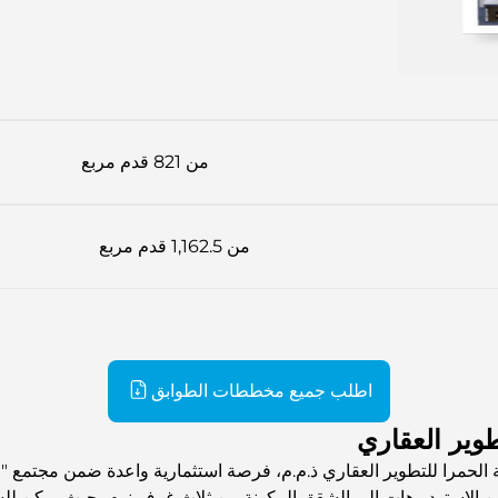
من 821 قدم مربع
من 1,162.5 قدم مربع
اطلب جميع مخططات الطوابق
وير العقاري
لحمرا للتطوير العقاري ذ.م.م، فرصة استثمارية واعدة ضمن مجتمع "قر
لاستوديوهات إلى الشقق المكونة من ثلاث غرف نوم، حيث يمكن للسكان