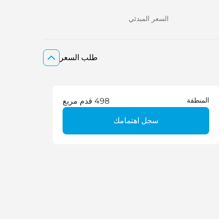
السعر المبدئي
طلب السعر
المنطقة
498 قدم مربع
سجل اهتمامك