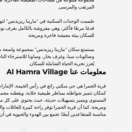
المرتقب والمرسى.
قدمًا مربعًا فأكثر، وهي مفروشة بالكامل بغرف نو
للسكان بيئة معيشة فاخرة ومريحة.
يستمتع سكان "مارينا ريزيدنس" بمجموعة واسعة من
وصالونات سبا، وغرف بخار، وساونا للاسترخاء التا
يُعزز تجربة الحياة الشاملة للسكان.
معلومات عنا Al Hamra Village
قرية الحمرا هي حي سكني رائع في رأس الخيمة، الإمارات ا
كمكان تتميز شواطئه بمناظر طبيعية خلابة، ويقطنه مج
المستوى ويتميز بتسهيلات حديثة، حيث يحتوي على كل ما 
ومريحة. كما أن قرية الحمرا توفر راحة كبيرة للعائلات وال
مناسبة للمتقاعدين أيضًا. تجمع بين الهدوء والحيوية في آن 