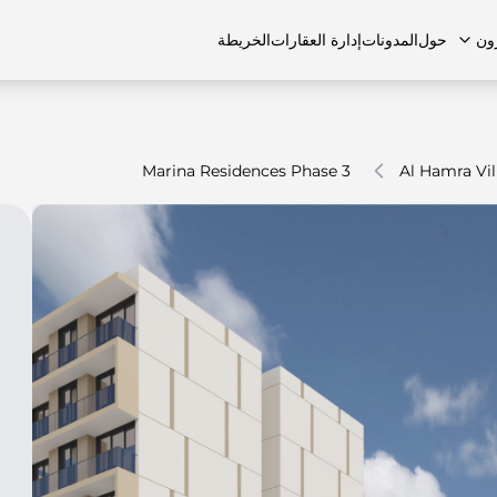
ون
حول
المدونات
إدارة العقارات
الخريطة
Marina Residences Phase 3
Al Hamra Vil
لشائعة
منازل تاون هاوس
منازل تاون هاوس
الوظائف
الفلل
الفلل
اتصل بنا
الشقق