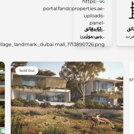
61 دقائق
عرب
دبي مول
Sold Out