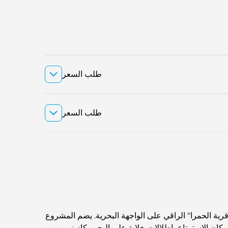
طلب السعر
طلب السعر
ية الحمرا" الراقي على الواجهة البحرية. يضم المشروع
 الاستمتاع بإطلالات خلابة على البحر وكازينو وين