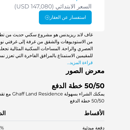
السعر الابتدائي (USD 147,080)
استفسار عن العقار
غاف لاند ريزيدنس هو مشروع سكني حديث من تطوير
من الاستوديوهات والشقق من غرفة إلى غرفتي نوم 
العصري والراحة. المساحات السكنية المثالية تجعله خ
للمقيمين الاستمتاع بالمرافق الفاخرة التي تعزز نم
قراءة المزيد...
شهرة في الإمارات. يوفر غاف لاند ريزيدنس اتصالاً 
معرض الصور
تضمن تجربة سكنية رائعة في دبي.
50/50 خطة الدفع
يمكنك الشراء بسهولة Ghaff Land Residence مع تقسيط بدون فوائد
50/50 خطة الدفع
الأقساط
الد
دفعة مبدئية
0%