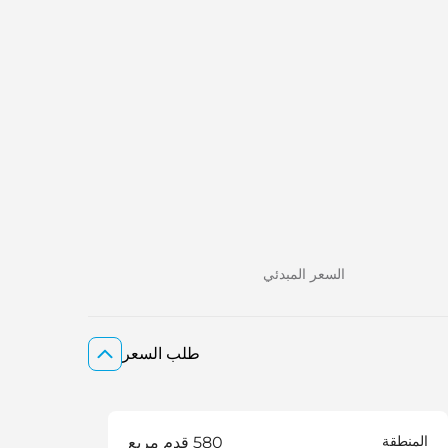
السعر المبدئي
طلب السعر
المنطقة
580 قدم مربع