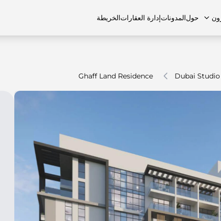
ون
حول
المدونات
إدارة العقارات
الخريطة
Ghaff Land Residence
Dubai Studio
لشائعة
منازل تاون هاوس
منازل تاون هاوس
الوظائف
الفلل
الفلل
اتصل بنا
الشقق