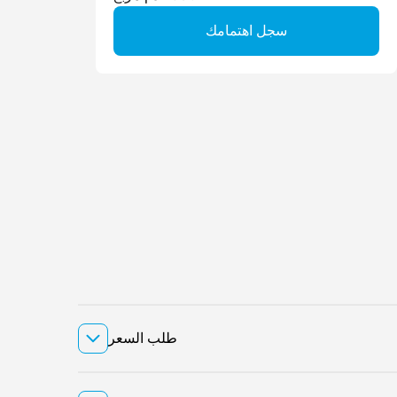
سجل اهتمامك
طلب السعر