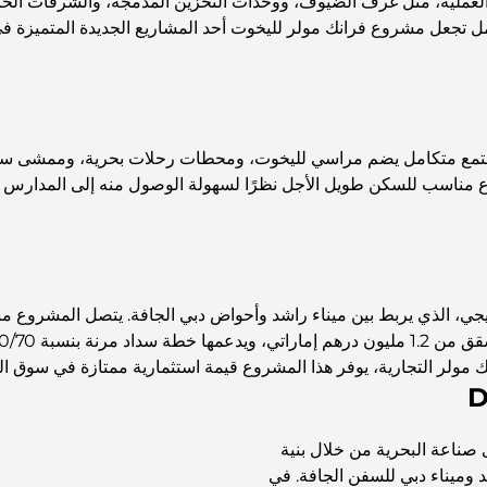
ب العملية، مثل غرف الضيوف، ووحدات التخزين المدمجة، والشرفات الخ
مل تجعل مشروع فرانك مولر لليخوت أحد المشاريع الجديدة المتميزة في
مجتمع متكامل يضم مراسي لليخوت، ومحطات رحلات بحرية، وممشى ساحلي.
روع مناسب للسكن طويل الأجل نظرًا لسهولة الوصول منه إلى المدارس 
جي، الذي يربط بين ميناء راشد وأحواض دبي الجافة. يتصل المشروع مباش
نك مولر التجارية، يوفر هذا المشروع قيمة استثمارية ممتازة في سوق ا
ى صناعة البحرية من خلال بنية
شد وميناء دبي للسفن الجافة. في