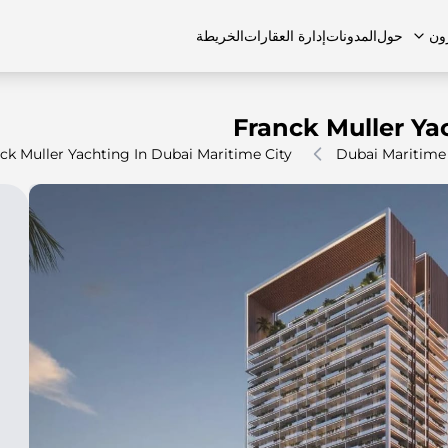
ون
حول
المدونات
إدارة العقارات
الخريطة
Franck Muller Ya
ck Muller Yachting In Dubai Maritime City
Dubai Maritime 
لشائعة
منازل تاون هاوس
منازل تاون هاوس
الوظائف
الفلل
الفلل
اتصل بنا
الشقق