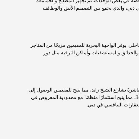
اصة في بعض الوحدات. تم تجهيز المطابخ والحمامات
 دبي، والذي يجمع بين التصميم الأنيق والوظائف
 يوفر الواجهة البحرية للمقيمين مزيجًا من المتاجر
والحدائق والمستشفيات وأماكن الترفيه مثل دور
رةً بشارع الشيخ زايد، مما يتيح للمقيمين الوصول إلى
وسط مدينة دبي في حوالي 5 دقائق. تبدأ أسعار الشقق من 1.2 مليون درهم إماراتي، ويدعمها خطة سداد مرنة بنسبة 30/70، مما يتيح استثمارًا منظمًا. مع محدودية المعروض في
لعقارات التنافسي في دبي.