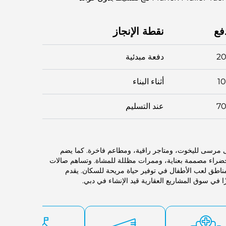
فع
نقطة الإنجاز
2
دفعة مبدئية
1
أثناء البناء
7
عند التسليم
لى مرسى لليخوت، ومتاجر راقية، ومطاعم فاخرة. كما يضم
 خضراء مصممة بعناية، وممرات مظللة للمشاة. وتساهم صالات
ناطق لعب الأطفال في توفير حياة مريحة للسكان. يقدم
يزًا في سوق المشاريع العقارية قيد الإنشاء في دبي.