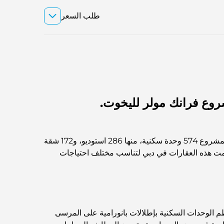
طلب السعر
وع فرانك مولر لليخوت.
يتألف المشروع من شقق سكنية في دبي، وتتنوع الخيارات بين استوديوهات صغيرة وكبيرة وشقق بثلاث غرف نوم. يضم المشروع 574 وحدة سكنية، منها 286 استوديو، و172 شقة
قتان بثلاث غرف نوم. بالإضافة إلى ذلك، يضم المشروع 11 وحدة تجارية. صُممت هذه العقارات في دبي لتناسب مختلف احتياجات
م الوحدات السكنية بإطلالات بانورامية على المرسى