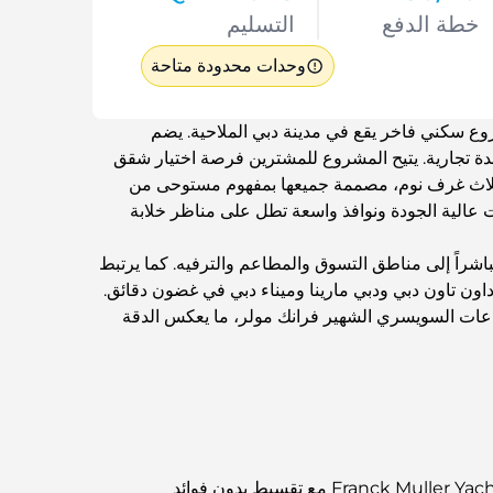
خطة الدفع
التسليم
وحدات محدودة متاحة
ع سكني فاخر يقع في مدينة دبي الملاحية. يضم
ع 585 وحدة، منها 574 شقة سكنية و11 وحدة تجارية. يتيح المشروع للمشترين فرصة اختيار شقق
وثلاث غرف نوم، مصممة جميعها بمفهوم مستوحى من
عالية الجودة ونوافذ واسعة تطل على مناظر خلابة
باشراً إلى مناطق التسوق والمطاعم والترفيه. كما يرتبط
اون تاون دبي ودبي مارينا وميناء دبي في غضون دقائق.
اعات السويسري الشهير فرانك مولر، ما يعكس الدقة