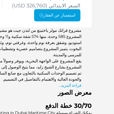
السعر الابتدائي (USD 326,760)
استفسار عن العقار
مشروع فرانك مولر ياختينغ من لندن جيت هو مشرو
المشرو
استوديو، وشقق بغرفة نوم واحدة، وغرفتي نوم، 
اليخوت. يتميز المشروع بتصاميم عصرية وتشطيبات 
للمرسى والمدينة.
يقع المشروع على الواجهة البحرية، ويوفر وصولاً م
المشروع بشارع الشيخ زايد، مما يتيح الوصول إلى د
تم تصميم الوحدات السكنية بالتعاون مع صانع الس
والجودة العالية والاهتمام بالتفاصيل في التصميم.
قراءة المزيد...
معرض الصور
30/70 خطة الدفع
يمكنك الشراء بسهولة Franck Muller Yachting in Dubai Maritime City مع تقسيط بدون فوائد