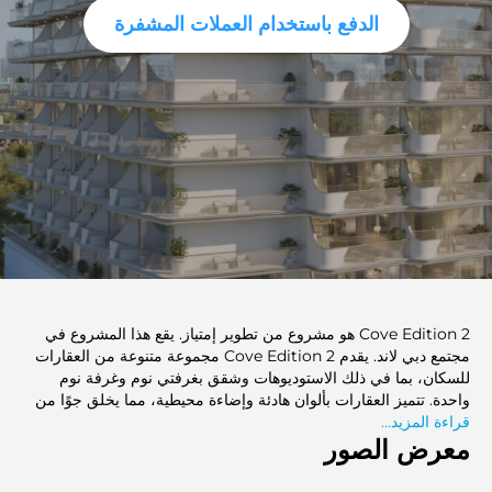
الدفع باستخدام العملات المشفرة
Cove Edition 2 هو مشروع من تطوير إمتياز. يقع هذا المشروع في
مجتمع دبي لاند. يقدم Cove Edition 2 مجموعة متنوعة من العقارات
للسكان، بما في ذلك الاستوديوهات وشقق بغرفتي نوم وغرفة نوم
واحدة. تتميز العقارات بألوان هادئة وإضاءة محيطية، مما يخلق جوًا من
قراءة المزيد...
الهدوء للسكان. يتكون المبنى من مستويين تحت الأرض وطابق أرضي.
معرض الصور
يوفر 13 طابقًا سكنيًا في المشروع العديد من الخيارات للوحدات السكنية.
يتميز هذا المشروع بتشطيبات من الخرسانة والطوب المتين. موقعه
المتميز في دبي لاند يتيح الوصول السهل إلى أبرز المعالم السياحية.