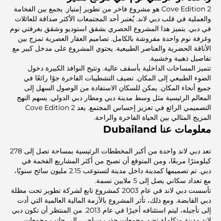
Cove Edition 2 هو مشروع فاخر من تطوير إمتياز. يجمع بين الفخامة
والعملية في قلب دبي لاند. يُعتبر أحد المجتمعات الأكثر صداقة للعائلات
في دبي. يتميز هذا المشروع الحصري بشقق استوديو وشقق بغرفتي نوم
وغرفة نوم واحدة مفروشة بالكامل. تصاميم العقار العصرية تمزج بين
الأناقة الحضرية والعناصر الطبيعية. يحتوي المشروع على مدخل كبير مع
تفاصيل ذهبية وخشبية.
تتميز المساحات الداخلية بأسقف عالية. وتتيح النوافذ الكبيرة دخول
الضوء الطبيعي إلى المكان. تضيف التشطيبات الفاخرة جوًا رائعًا في
جميع أنحاء المكان. يمكن للسكان الاستفادة من الوصول السهل إلى
المعالم الرئيسية مثل وسط مدينة دبي ومطار دبي الدولي. يسهم النهج
التصميمي الرائع في تعزيز إحساس المجتمع. يعد Cove Edition 2
المزيج المثالي بين الحياة الفاخرة والراحة.
معلومات عنا Dubailand
تعد دبي لاند واحدة من أكبر المخططات الرئيسية بمساحة تصل إلى 278
كيلومترًا مربعًا، ومن المتوقع أن تصبح من أكثر المشاريع الفخمة في
دبي. تم تصميمها كمدينة داخل مدينة لتستوعب 2.15 مليون سائح سنويًا،
مع تعداد سكاني يصل إلى 5 ملايين نسمة.
تأسست دبي لاند في عام 2003 كمشروع تابع لشركة تطوير تحت مظلة
دبي القابضة. ومع ذلك، تأثر المشروع بالأزمة المالية العالمية التي أدت
إلى تأجيله، ليتم استئنافه أخيرًا في عام 2013. من المنتظر أن تكون دبي
لاند مدينة متكاملة تضم مجمعات جذب سياحي، إلى جانب مجمعات