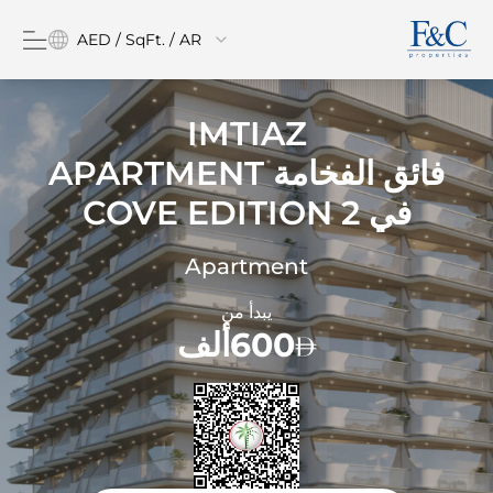
AED / SqFt. / AR
IMTIAZ
فائق الفخامة APARTMENT
في
COVE EDITION 2
Apartment
يبدأ من
600ألف