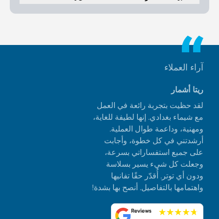
نعم، يعد Cove Edition 2 خيارًا استثماريًا رائعًا في دبي. يتمتع بموقع ممتاز
في دبي لاند. يوفر المشروع وصولاً سهلاً إلى المناطق الرئيسية مثل وسط
مدينة دبي ومطار دبي الدولي. تضيف التشطيبات الفاخرة والمرافق الحديثة
إلى جودة الحياة. يتمتع المشروع بإمكانات نمو قوية، ويقدم جاذبية أسلوب
حياة ممتازة مع عوائد مالية متميزة.
آراء العملاء
ريتا أشمار
لقد حظيت بتجربة رائعة في العمل
مع شيماء بغدادي. إنها لطيفة للغاية،
ومهنية، وداعمة طوال العملية.
أرشدتني في كل خطوة، وأجابت
على جميع استفساراتي بسرعة،
وجعلت كل شيء يسير بسلاسة
ودون أي توتر. أُقدّر حقًا تفانيها
واهتمامها بالتفاصيل. أنصح بها بشدة!