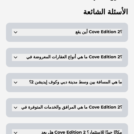
الأسئلة الشائعة
أين يقع Cove Edition 2؟
يقع هذا التطوير في دبي لاند.
ما هي أنواع العقارات المعروضة في Cove Edition 2؟
تتوفر استوديوهات وشقق فاخرة بغرفتي نوم وغرفة نوم واحدة للبيع.
ما هي المسافة بين وسط مدينة دبي وكوف إيديشن 2؟
يمكن للسكان الوصول إلى هذا الموقع في 20 دقيقة بالسيارة.
ما هي المرافق والخدمات المتوفرة في Cove Edition 2؟
يوجد صالة رياضية حديثة في هذا المشروع. كما يحتوي على حوض سباحة على
السطح. يشمل المشروع أيضًا مناطق لعب للأطفال، بما في ذلك ملعب
وحوض سباحة للأطفال. هذا يضمن أن العائلات ستتمتع بالكثير من المساحات
هل يعد Cove Edition 2 مكانًا جيدًا للاستثمار؟
للاستمتاع. هناك منطقة للشواء ومنطقة جلوس مريحة أيضًا.