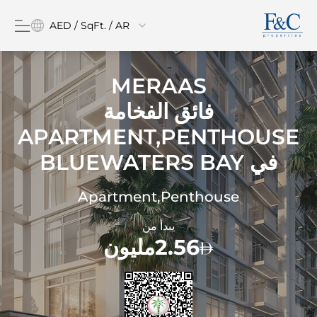
AED / SqFt. / AR
MERAAS
فائق الفخامة
APARTMENT,PENTHOUSE
في
BLUEWATERS BAY
Apartment,Penthouse
يبدأ من
2.56مليون