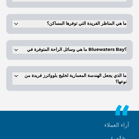
يقع خليج بلوواترز في جزيرة بلوواترز، دبي، بالقرب من جميرا بيتش ريزيدنس
(JBR).
ما هي المناظر الفريدة التي توفرها المساكن؟
تتمتع الوحدات السكنية بإطلالات خلابة على الواجهة البحرية وأفق المدينة
وعين دبي.
ما هي وسائل الراحة المتوفرة في Bluewaters Bay؟
تشتمل المرافق على صالة ألعاب رياضية ومركز رعاية صحية ومنطقة لعب
للأطفال وحدائق ومطاعم ومنافذ بيع بالتجزئة وحمام سباحة.
ما الذي يجعل الهندسة المعمارية لخليج بلوواترز فريدة من
نوعها؟
تتميز الأبراج الشاهقة بواجهة زجاجية وشرفات كبيرة، وتجمع بين المساحات
الداخلية والخارجية مع إطلالات خلابة على البحر.
آراء العملاء