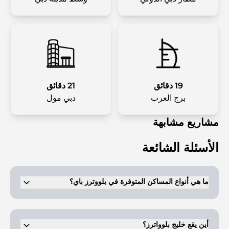
19 دقائق
21 دقائق
برج العرب
دبي مول
مشاريع مشابهة
الأسئلة الشائعة
ما هي أنواع المساكن المتوفرة في بلووترز باي؟
يوفر Bluewaters Bay شققًا وبنتهاوسات على الواجهة البحرية تتكون من
غرفة نوم واحدة إلى أربع غرف نوم.
أين يقع خليج بلوواترز؟