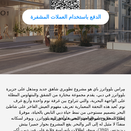
الدفع باستخدام العملات المشفرة
مِراس بلوواترز باي هو مشروع تطويري شاهق جديد ومذهل على جزيرة
بلوواترز في دبي، يقدم مجموعة مختارة من الشقق والبنتهاوس المطلة
على الواجهة البحرية، والتي تتراوح بين غرفة نوم واحدة وأربع غرف
نوم. تُعيد هذه التحفة المعمارية تعريف مفهوم العيش الفاخر على شاطئ
البحر بتصميم مستوحى من نمط حياة دبي النابض بالحياة، موفرةً
إطلالات خلابة على الواجهة البحرية وأفق المدينة.
يتميز المشروع بموقع استراتيجي على جزيرة بلوواترز، ويوفر لسكانه
منفذًا لا مثيل له إلى البر والبحر. يقع المشروع بجوار جميرا بيتش
ريزيدنس (JBR)، ويوفر إطلالات بانورامية خلابة على عين دبي، أكبر