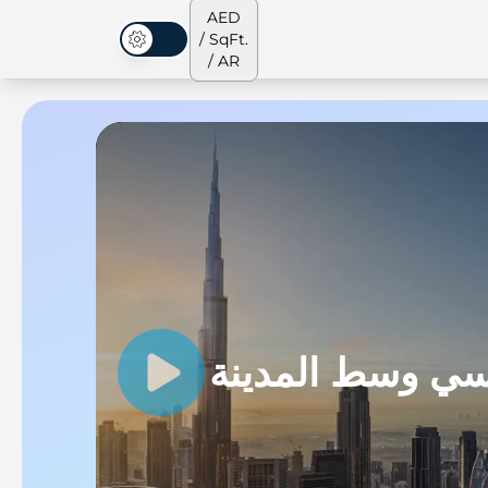
AED
/ SqFt.
الوضع المظلم
/ AR
الشقق
من نحن
جميع العقارات
جميع العقارات
سي وسط المدينة
بنجات