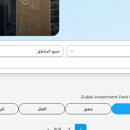
جميع المناطق
Enter to Search
Dubai Investment Park F
شقق
الفلل
تاو
1
2
التالي