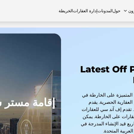
ون
حول
المدونات
إدارة العقارات
الخريطة
لشائعة
منازل تاون هاوس
منازل تاون هاوس
الوظائف
الفلل
الفلل
اتصل بنا
الشقق
Latest Off 
لعقارات المتميزة على الخارطة في
إقامة مستر 
لعقارية الحصرية. يقدم
 تقدم إف آند سي للعقارات
عقارات على الخارطة. يمكن
ع قيد الإنشاء المدرجة في