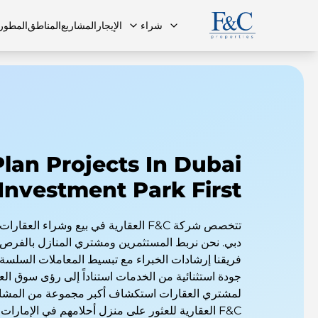
شراء
الإيجار
المشاريع
المناطق
المطور
فريقنا
البنتهاوس
البنتهاوس
الأسئلة ا
Plan Projects In Dubai
Investment Park First
تتخصص شركة F&C العقارية في بيع وشراء ا
دبي. نحن نربط المستثمرين ومشتري المنازل بالفرص ا
فريقنا إرشادات الخبراء مع تبسيط المعاملات السلسة.
جودة استثنائية من الخدمات استناداً إلى رؤى سوق ال
لمشتري العقارات استكشاف أكبر مجموعة من المشاري
F&C العقارية للعثور على منزل أحلامهم في الإمارات العربية المتحدة.