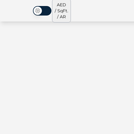
AED
/ SqFt.
الوضع المظلم
/ AR
الشقق
من نحن
جميع العقارات
جميع العقارات