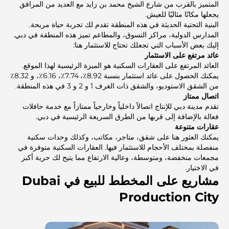
المتميز بالقرب من شارع الشيخ محمد بن زايد مع العديد من المرافق
يجعلها مكانًا مثاليًا للعيش.
البنية التحتية الحديثة في هذه المنطقة تقدم لك تجربة حياة مريحة.
المدارس الدولية، مراكز التسوق، والمطاعم تميز هذه المنطقة في دبي.
إليك بعض الأسباب التي تجعلك تحتاج للاستثمار هنا:
عائد مرتفع على الاستثمار
العائد المرتفع على العقارات السكنية هو الميزة الرئيسية لهذا الموقع.
يمكنك الحصول على عائد استثمار بنسبة 8.92٪، 7.74٪، 6.16٪، و 8.32٪
من الشقق الاستوديو، والشقق ذات الغرف 1 و 2 و 3 في هذه المنطقة.
اتصال ممتاز
تقدم مدينة دبي للإنتاج اتصالاً داخلياً وخارجياً ممتازاً مع خدمة حافلات
فعالة بالإضافة إلى قربها من الطرق السريعة الرئيسية في دبي.
عقارات متنوعة
يمكنك العثور هنا على شقق، متاجر، مكاتب، وكذلك وحدات سكنية
منفصلة بمختلف الأحجام للاستثمار فيها. العقارات السكنية متوفرة في
مجمعات منخفضة، ومتوسطة، وعالية الارتفاع مما يتيح لك حرية أكبر
في الاختيار.
مشاريع على المخطط للبيع في Dubai
Production City