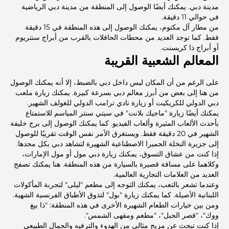
مدينة دبي. يمكنك أيضًا الوصول إلى المنطقة من مدينة دبي الرياضية
في حوالي 11 دقيقة.
من مطار آل مكتوم، يمكنك الوصول إلى هذه المنطقة في 15 دقيقة
فقط. كما توجد العديد من محطات الحافلات بالقرب من أبراج سنتريوم
أو أبراج ذا كريسنت.
المعالم الشعبية القريبة
على الرغم من أن المكان ليس داخل دبي بالضبط، إلا أنه يمكنك الوصول
من هنا إلى بعض من أبرز معالم دبي بسرعة كبيرة. يمكنك زيارة ملعب
دبي الدولي للكريكيت أو زيارة نادي ترامب الدولي للغولف الشهير.
يمكنك أيضًا زيارة "ماجيك بلانت" في سيتي سنتر المياسم للاستمتاع
بأحدث الألعاب المثيرة وألعاب الفيديو. كما يمكنك الوصول إلى برج خليفة
الشهير في 20 دقيقة فقط. ويستغرق الأمر نفس الوقت تقريبًا للوصول
إلى جزيرة النخلة الجميرا الاصطناعية الشهيرة لتشاهد دبي بكل مجدها.
إذا كنت من عشاق التسوق، يمكنك زيارة دبي مول أو مول الإمارات،
وكلاهما على مسافة قصيرة بالسيارة من هذه المنطقة. هنا يمكنك تصفح
العديد من العلامات التجارية العالمية.
وعندما تشعر بالتعب، يمكنك التوجه إلى مطعم "ليلى" لتجربة المأكولات
اللبنانية الأصيلة. كما يمكنك زيارة "بول" لتذوق الأطباق الفرنسية الشهية.
ومن بين خيارات الطعام الشهيرة الأخرى في هذه المنطقة: "ذا بيغ
ووك"، "قصر الجبل"، "مطعم ومقهى الشمس".
إذا كنت تبحث عن مزيج مثالي من الهدوء والترفيه والجمال الطبيعي