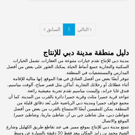
التالي
1
السابق
دليل منطقة مدينة دبي للإنتاج
مدينة دبي للإنتاج تقدم خيارات متنوعة من العقارات. تشمل الخيارات
السكنية والتجارية جميع أنماط الحياة. يمكنك العثور على بعض من أفضل
المدارس والمستشفيات في المنطقة.
تتوفر أيضًا بعض من أفضل الفنادق في هذا الموقع. إنها مثالية للإقامة
أثناء عطلاتك أو رحلاتك التجارية. أماكن مثل قصر صباح، آلوفت مياسيم،
فندق غايا جراند، وإليمنت مياسيم تقدم تجربة معيشية رائعة.
تتواجد قرية جميرا مثلث وقرية جميرا دائرة بالقرب من المدينة. كما أن
مجمع جولف جميرا ومدينة دبي الرياضية على بُعد دقائق قليلة من
المنطقة. يمكن للمقيمين أيضًا الاستمتاع بالقرب من بعض من أفضل
شواطئ دبي، مثل شاطئ جي بي آر، شاطئ مارينا، وشاطئ جميرا.
الموقع والاتصال
تتمتع مدينة دبي للإنتاج بموقع مميز. هي عند تقاطع طريق الكهليل وشارع
الشيخ محمد بن زايد. المكان يبعد فقط 30 دقيقة بالسيارة عن وسط