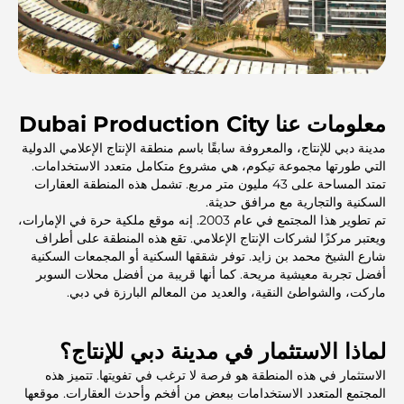
معلومات عنا Dubai Production City
مدينة دبي للإنتاج، والمعروفة سابقًا باسم منطقة الإنتاج الإعلامي الدولية
التي طورتها مجموعة تيكوم، هي مشروع متكامل متعدد الاستخدامات.
تمتد المساحة على 43 مليون متر مربع. تشمل هذه المنطقة العقارات
السكنية والتجارية مع مرافق حديثة.
تم تطوير هذا المجتمع في عام 2003. إنه موقع ملكية حرة في الإمارات،
ويعتبر مركزًا لشركات الإنتاج الإعلامي. تقع هذه المنطقة على أطراف
شارع الشيخ محمد بن زايد. توفر شققها السكنية أو المجمعات السكنية
أفضل تجربة معيشية مريحة. كما أنها قريبة من أفضل محلات السوبر
ماركت، والشواطئ النقية، والعديد من المعالم البارزة في دبي.
لماذا الاستثمار في مدينة دبي للإنتاج؟
الاستثمار في هذه المنطقة هو فرصة لا ترغب في تفويتها. تتميز هذه
المجتمع المتعدد الاستخدامات ببعض من أفخم وأحدث العقارات. موقعها