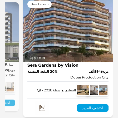
New Launch
Golf Terrace Residences by ASAK in Dubai Production City
Sera Gardens by Vision
من
800ألف
من
594ألف
20% الدفعة المقدمة
ction City
Dubai Production City
التسليم بواسطة Q1 - 2028
اكتشف ا
اكتشف المزيد