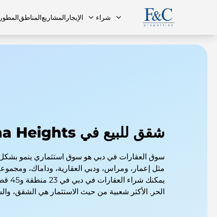
شراء
الإيجار
المشاريع
المناطق
المطور
فريقنا
البنتهاوس
البنتهاوس
الأسئلة ا
شقق للبيع في Barsha Heights
سوق العقارات في دبي هو سوق استثماري ينمو بشكل
مثل إعمار، ومراس، ودبي العقارية، وداماك، ومجمو
يمكنك شر
الحر. الأكثر شعبية من حيث الاستثمار هي الشقق، وال