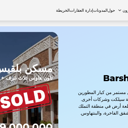
ون
حول
المدونات
إدارة العقارات
الخريطة
لشائعة
منازل تاون هاوس
منازل تاون هاوس
الوظائف
الفلل
الفلل
اتصل بنا
الشقق
مسكن بلقي
تاون هاوس ثلاث غرف + 
 مستمر من كبار المطورين
عة سيلكت وشركات أخرى.
اء العقارات في دبي في 23 منطقة و45 قطعة أرض في منطقة التملك
شقق الفاخرة، والبنتهاوس.
9,000,000 درهم إماراتي