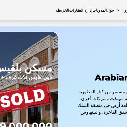
ون
حول
المدونات
إدارة العقارات
الخريطة
لشائعة
منازل تاون هاوس
منازل تاون هاوس
الوظائف
الفلل
الفلل
اتصل بنا
الشقق
مسكن بلقي
تاون هاوس ثلاث غرف + 
 مستمر من كبار المطورين
عة سيلكت وشركات أخرى.
اء العقارات في دبي في 23 منطقة و45 قطعة أرض في منطقة التملك
شقق الفاخرة، والبنتهاوس.
9,000,000 درهم إماراتي